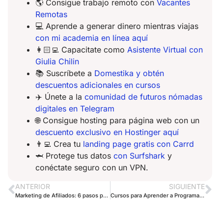
🌎 Consigue trabajo remoto con
Vacantes
Remotas
💻 Aprende a generar dinero mientras viajas
con mi academia en línea aquí
👩🏻‍💻 Capacitate como
Asistente Virtual con
Giulia Chilin
📚 Suscríbete a
Domestika y obtén
descuentos adicionales en cursos
✈️ Únete a la
comunidad de futuros nómadas
digitales en Telegram
🌐 Consigue hosting para página web con un
descuento exclusivo en Hostinger aquí
👨‍💻 Crea tu
landing page gratis con Carrd
🦈 Protege tus datos
con Surfshark
y
conéctate seguro con un VPN.
ANTERIOR
SIGUIENTE
Marketing de Afiliados: 6 pasos para tener éxito en 2023
Cursos para Aprender a Programar Gratis en 2023