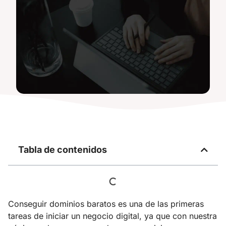
Tabla de contenidos
Conseguir dominios baratos es una de las primeras
tareas de iniciar un negocio digital, ya que con nuestra