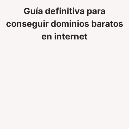
Guía definitiva para
conseguir dominios baratos
en internet