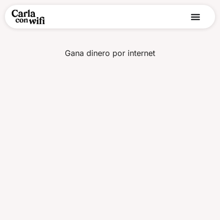
Gana dinero por internet