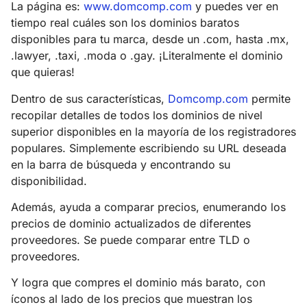
La página es:
www.domcomp.com
y puedes ver en
tiempo real cuáles son los dominios baratos
disponibles para tu marca, desde un .com, hasta .mx,
.lawyer, .taxi, .moda o .gay. ¡Literalmente el dominio
que quieras!
Dentro de sus características,
Domcomp.com
permite
recopilar detalles de todos los dominios de nivel
superior disponibles en la mayoría de los registradores
populares. Simplemente escribiendo su URL deseada
en la barra de búsqueda y encontrando su
disponibilidad.
Además, ayuda a comparar precios, enumerando los
precios de dominio actualizados de diferentes
proveedores. Se puede comparar entre TLD o
proveedores.
Y logra que compres el dominio más barato, con
íconos al lado de los precios que muestran los