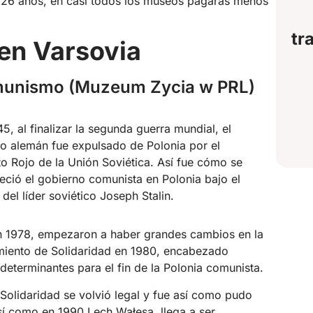
 26 anos, en casi todos los museos pagarás menos
tr
en Varsovia
omunismo (Muzeum Zycia w PRL)
5, al finalizar la segunda guerra mundial, el
to alemán fue expulsado de Polonia por el
to Rojo de la Unión Soviética. Así fue cómo se
eció el gobierno comunista en Polonia bajo el
del líder soviético Joseph Stalin.
n 1978, empezaron a haber grandes cambios en la
miento de Solidaridad en 1980, encabezado
determinantes para el fin de la Polonia comunista.
Solidaridad se volvió legal y fue así como pudo
así como en 1990 Lech Wałęsa, llega a ser