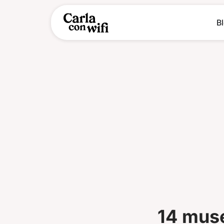
B
14 muse