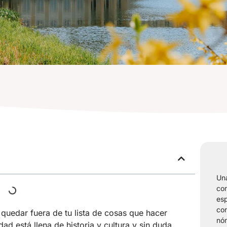
Una
com
esp
con
uedar fuera de tu lista de cosas que hacer
nóm
dad está llena de historia y cultura y sin duda