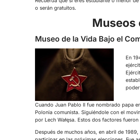
Recuerda que si eres estudiante o menor de
o serán gratuitos.
Museos 
Museo de la Vida Bajo el C
En 194
ejérci
Ejérci
establ
poder 
Cuando Juan Pablo II fue nombrado papa e
Polonia comunista. Siguiéndole con el movi
por Lech Wałęsa. Estos dos factores fueron 
Después de muchos años, en abril de 1989, 
participar en las próximas elecciones. Fue 