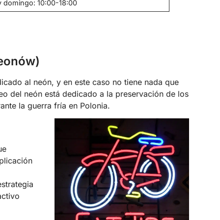
 domingo: 10:00-18:00
eonów)
cado al neón, y en este caso no tiene nada que
eo del neón está dedicado a la preservación de los
nte la guerra fría en Polonia.
ue
plicación
strategia
activo